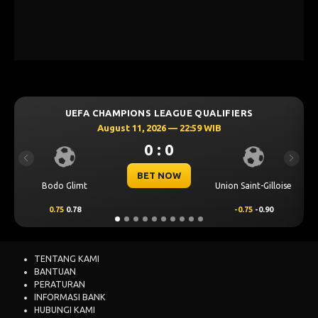
S LEAGUE QUALIFIERS
UEFA CHAMPIONS LEA
 2026 — 22:59 WIB
August 11, 2026 
0 : 0
0 : 
Previous
Next
ET NOW
BET N
Union Saint-Gilloise
Kairat Almaty (n)
-0.75
-0.90
0.00
0.82
TENTANG KAMI
BANTUAN
PERATURAN
INFORMASI BANK
HUBUNGI KAMI