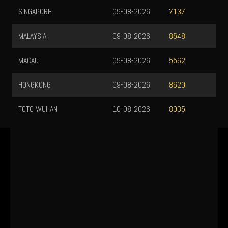
SINGAPORE
09-08-2026
7137
MALAYSIA
09-08-2026
8548
MACAU
09-08-2026
5562
HONGKONG
09-08-2026
8620
TOTO WUHAN
10-08-2026
8035