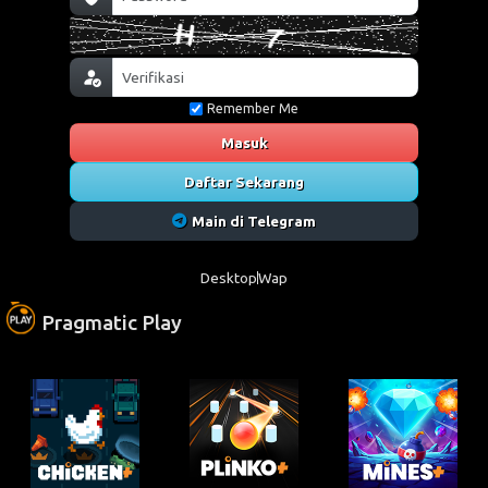
Remember Me
Masuk
Daftar Sekarang
Main di Telegram
Desktop
Wap
Pragmatic Play