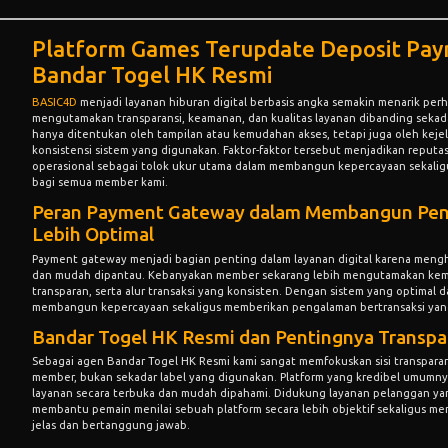
Platform Games Terupdate Deposit Pa
Bandar Togel HK Resmi
BASIC4D
menjadi layanan hiburan digital berbasis angka semakin menarik perh
mengutamakan transparansi, keamanan, dan kualitas layanan dibanding sekad
hanya ditentukan oleh tampilan atau kemudahan akses, tetapi juga oleh kejela
konsistensi sistem yang digunakan. Faktor-faktor tersebut menjadikan reputasi,
operasional sebagai tolok ukur utama dalam membangun kepercayaan sekalig
bagi semua member kami.
Peran Payment Gateway dalam Membangun Peng
Lebih Optimal
Payment gateway menjadi bagian penting dalam layanan digital karena mengha
dan mudah dipantau. Kebanyakan member sekarang lebih mengutamakan kemu
transparan, serta alur transaksi yang konsisten. Dengan sistem yang optimal d
membangun kepercayaan sekaligus memberikan pengalaman bertransaksi yan
Bandar Togel HK Resmi dan Pentingnya Transpar
Sebagai agen Bandar Togel HK Resmi kami sangat memfokuskan sisi transparansi
member, bukan sekadar label yang digunakan. Platform yang kredibel umumnya
layanan secara terbuka dan mudah dipahami. Didukung layanan pelanggan yang 
membantu pemain menilai sebuah platform secara lebih objektif sekaligus m
jelas dan bertanggung jawab.