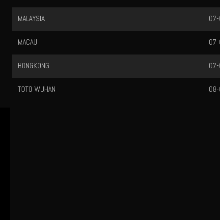
MALAYSIA
07-
MACAU
07-
HONGKONG
07-
TOTO WUHAN
08-