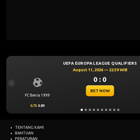
GUE QUALIFIERS
6 — 22:59 WIB
 0
Previous
NOW
Larne FC
Sevilla
-0.75
0.93
0.25
0.95
TENTANG KAMI
BANTUAN
PERATURAN