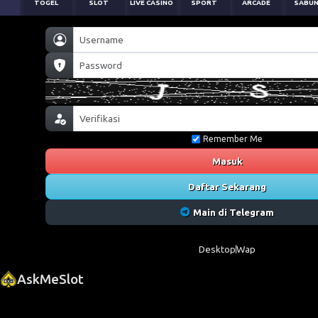
TOGEL
SLOT
LIVE CASINO
SPORT
ARCADE
SABU
Remember Me
Masuk
Daftar Sekarang
Main di Telegram
Desktop
Wap
AskMeSlot