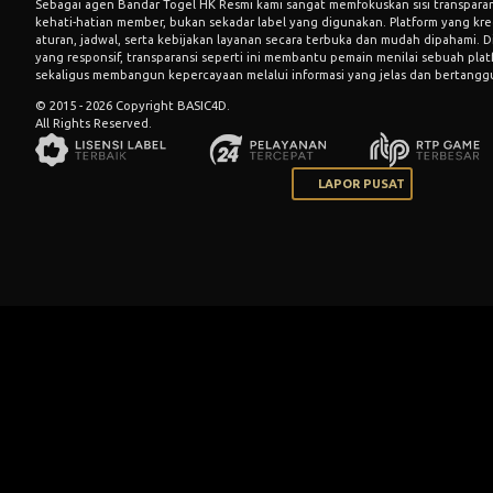
Sebagai agen Bandar Togel HK Resmi kami sangat memfokuskan sisi transparans
kehati-hatian member, bukan sekadar label yang digunakan. Platform yang k
aturan, jadwal, serta kebijakan layanan secara terbuka dan mudah dipahami.
yang responsif, transparansi seperti ini membantu pemain menilai sebuah platf
sekaligus membangun kepercayaan melalui informasi yang jelas dan bertangg
© 2015 - 2026 Copyright BASIC4D.
All Rights Reserved.
LAPOR PUSAT