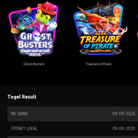
Ghost Busters
Treasure of Pirate
Togel Result
HK SIANG
09-08-2026
SYDNEY LOKAL
09-08-2026