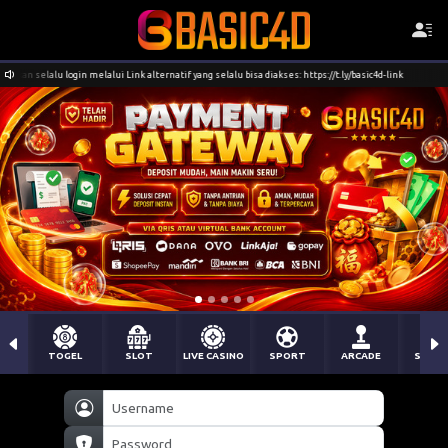
 selalu login melalui Link alternatif yang selalu bisa diakses: https://t.ly/basic4d-link
TOGEL
SLOT
LIVE CASINO
SPORT
ARCADE
SABU