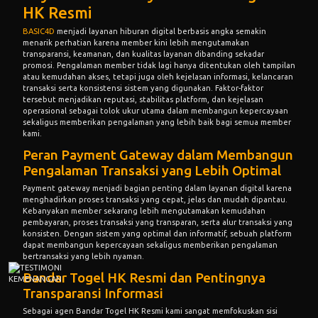
HK Resmi
BASIC4D
menjadi layanan hiburan digital berbasis angka semakin
menarik perhatian karena member kini lebih mengutamakan
transparansi, keamanan, dan kualitas layanan dibanding sekadar
promosi. Pengalaman member tidak lagi hanya ditentukan oleh tampilan
atau kemudahan akses, tetapi juga oleh kejelasan informasi, kelancaran
transaksi serta konsistensi sistem yang digunakan. Faktor-faktor
tersebut menjadikan reputasi, stabilitas platform, dan kejelasan
operasional sebagai tolok ukur utama dalam membangun kepercayaan
sekaligus memberikan pengalaman yang lebih baik bagi semua member
kami.
Peran Payment Gateway dalam Membangun
Pengalaman Transaksi yang Lebih Optimal
Payment gateway menjadi bagian penting dalam layanan digital karena
menghadirkan proses transaksi yang cepat, jelas dan mudah dipantau.
Kebanyakan member sekarang lebih mengutamakan kemudahan
pembayaran, proses transaksi yang transparan, serta alur transaksi yang
konsisten. Dengan sistem yang optimal dan informatif, sebuah platform
dapat membangun kepercayaan sekaligus memberikan pengalaman
bertransaksi yang lebih nyaman.
Bandar Togel HK Resmi dan Pentingnya
Transparansi Informasi
Sebagai agen Bandar Togel HK Resmi kami sangat memfokuskan sisi