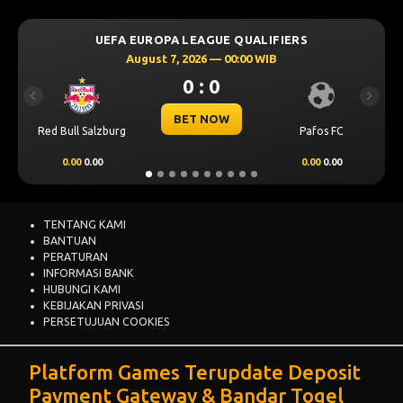
PA LEAGUE QUALIFIERS
UEFA EUROPA LE
 7, 2026 — 00:00 WIB
August 7, 202
0 : 0
0 
Previous
Next
BET NOW
BET
Pafos FC
Benfica
0.00
0.00
2.5
0.81
TENTANG KAMI
BANTUAN
PERATURAN
INFORMASI BANK
HUBUNGI KAMI
KEBIJAKAN PRIVASI
PERSETUJUAN COOKIES
Platform Games Terupdate Deposit
Payment Gateway & Bandar Togel