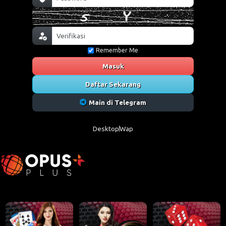
Remember Me
Masuk
Daftar Sekarang
Main di Telegram
Desktop
Wap