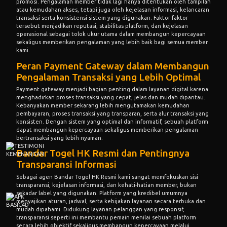
promosi. Pengalaman member tidak lagi hanya ditentukan oleh tampilan
atau kemudahan akses, tetapi juga oleh kejelasan informasi, kelancaran
transaksi serta konsistensi sistem yang digunakan. Faktor-faktor
tersebut menjadikan reputasi, stabilitas platform, dan kejelasan
operasional sebagai tolok ukur utama dalam membangun kepercayaan
sekaligus memberikan pengalaman yang lebih baik bagi semua member
kami.
Peran Payment Gateway dalam Membangun
Pengalaman Transaksi yang Lebih Optimal
Payment gateway menjadi bagian penting dalam layanan digital karena
menghadirkan proses transaksi yang cepat, jelas dan mudah dipantau.
Kebanyakan member sekarang lebih mengutamakan kemudahan
pembayaran, proses transaksi yang transparan, serta alur transaksi yang
konsisten. Dengan sistem yang optimal dan informatif, sebuah platform
dapat membangun kepercayaan sekaligus memberikan pengalaman
bertransaksi yang lebih nyaman.
Bandar Togel HK Resmi dan Pentingnya
Transparansi Informasi
Sebagai agen Bandar Togel HK Resmi kami sangat memfokuskan sisi
transparansi, kejelasan informasi, dan kehati-hatian member, bukan
sekadar label yang digunakan. Platform yang kredibel umumnya
menyajikan aturan, jadwal, serta kebijakan layanan secara terbuka dan
mudah dipahami. Didukung layanan pelanggan yang responsif,
transparansi seperti ini membantu pemain menilai sebuah platform
secara lebih objektif sekaligus membangun kepercayaan melalui